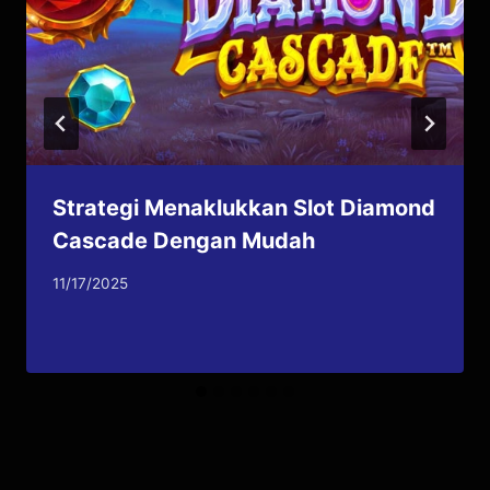
Strategi Menaklukkan Slot Diamond
Cascade Dengan Mudah
By
11/17/2025
admin123sfw