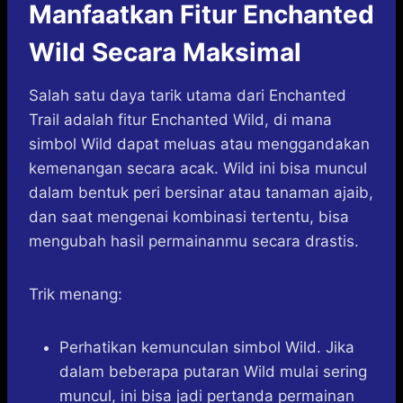
Manfaatkan Fitur Enchanted
Wild Secara Maksimal
Salah satu daya tarik utama dari Enchanted
Trail adalah fitur Enchanted Wild, di mana
simbol Wild dapat meluas atau menggandakan
kemenangan secara acak. Wild ini bisa muncul
dalam bentuk peri bersinar atau tanaman ajaib,
dan saat mengenai kombinasi tertentu, bisa
mengubah hasil permainanmu secara drastis.
Trik menang:
Perhatikan kemunculan simbol Wild. Jika
dalam beberapa putaran Wild mulai sering
muncul, ini bisa jadi pertanda permainan