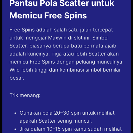
Pantau Pola Scatter untuk
Memicu Free Spins
Free Spins adalah salah satu jalan tercepat
untuk mengejar Maxwin di slot ini. Simbol
Scatter, biasanya berupa batu permata ajaib,
adalah kuncinya. Tiga atau lebih Scatter akan
memicu Free Spins dengan peluang munculnya
Wild lebih tinggi dan kombinasi simbol bernilai
besar.
Trik menang:
Gunakan pola 20–30 spin untuk melihat
apakah Scatter sering muncul.
Jika dalam 10–15 spin kamu sudah melihat