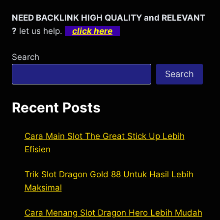
NEED BACKLINK HIGH QUALITY and RELEVANT
?
let us help.
click here
Search
Search
Recent Posts
Cara Main Slot The Great Stick Up Lebih
Efisien
Trik Slot Dragon Gold 88 Untuk Hasil Lebih
Maksimal
Cara Menang Slot Dragon Hero Lebih Mudah