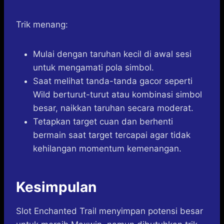
Trik menang:
Mulai dengan taruhan kecil di awal sesi
untuk mengamati pola simbol.
Saat melihat tanda-tanda gacor seperti
Wild berturut-turut atau kombinasi simbol
besar, naikkan taruhan secara moderat.
Tetapkan target cuan dan berhenti
bermain saat target tercapai agar tidak
kehilangan momentum kemenangan.
Kesimpulan
Slot Enchanted Trail menyimpan potensi besar