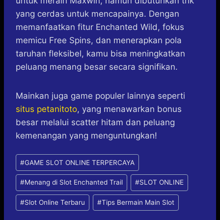
untuk meraih Maxwin, namun dibutuhkan trik
yang cerdas untuk mencapainya. Dengan
memanfaatkan fitur Enchanted Wild, fokus
memicu Free Spins, dan menerapkan pola
taruhan fleksibel, kamu bisa meningkatkan
peluang menang besar secara signifikan.
Mainkan juga game populer lainnya seperti
situs petanitoto
, yang menawarkan bonus
besar melalui scatter hitam dan peluang
kemenangan yang menguntungkan!
Post
#
GAME SLOT ONLINE TERPERCAYA
Tags:
#
Menang di Slot Enchanted Trail
#
SLOT ONLINE
#
Slot Online Terbaru
#
Tips Bermain Main Slot