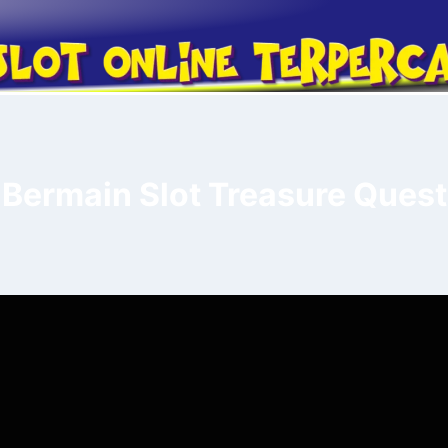
Bermain Slot Treasure Quest