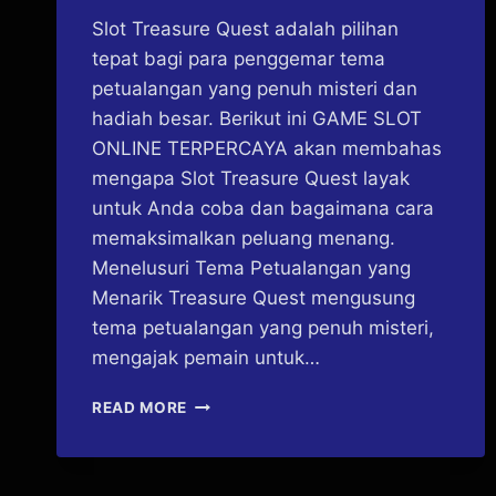
admin123sfw
Slot Treasure Quest adalah pilihan
tepat bagi para penggemar tema
petualangan yang penuh misteri dan
hadiah besar. Berikut ini GAME SLOT
ONLINE TERPERCAYA akan membahas
mengapa Slot Treasure Quest layak
untuk Anda coba dan bagaimana cara
memaksimalkan peluang menang.
Menelusuri Tema Petualangan yang
Menarik Treasure Quest mengusung
tema petualangan yang penuh misteri,
mengajak pemain untuk…
SLOT
READ MORE
TREASURE
QUEST
SERU
DENGAN