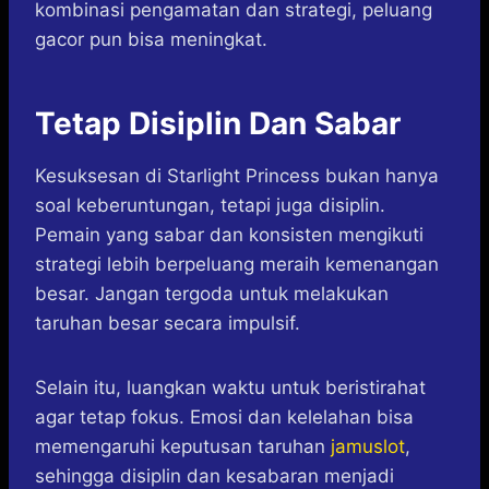
kombinasi pengamatan dan strategi, peluang
gacor pun bisa meningkat.
Tetap Disiplin Dan Sabar
Kesuksesan di Starlight Princess bukan hanya
soal keberuntungan, tetapi juga disiplin.
Pemain yang sabar dan konsisten mengikuti
strategi lebih berpeluang meraih kemenangan
besar. Jangan tergoda untuk melakukan
taruhan besar secara impulsif.
Selain itu, luangkan waktu untuk beristirahat
agar tetap fokus. Emosi dan kelelahan bisa
memengaruhi keputusan taruhan
jamuslot
,
sehingga disiplin dan kesabaran menjadi