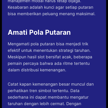
manajemen modal harus tetap dijaga.
Kesabaran adalah kunci agar setiap putaran
bisa memberikan peluang menang maksimal.
Amati Pola Putaran
Mengamati pola putaran bisa menjadi trik
efektif untuk menentukan strategi taruhan.
Meskipun hasil slot bersifat acak, beberapa
pemain percaya bahwa ada ritme tertentu
dalam distribusi kemenangan.
Catat kapan kemenangan besar muncul dan
perhatikan tren simbol tertentu. Data
sederhana ini dapat membantu mengatur
taruhan dengan lebih cermat. Dengan