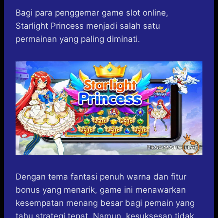
h
a
e
e
k
i
a
c
s
l
y
n
Bagi para penggemar game slot online,
t
e
s
e
p
e
Starlight Princess menjadi salah satu
s
b
e
g
e
permainan yang paling diminati.
A
o
n
r
p
o
g
a
p
k
e
m
r
Dengan tema fantasi penuh warna dan fitur
bonus yang menarik, game ini menawarkan
kesempatan menang besar bagi pemain yang
tahu strategi tepat. Namun, kesuksesan tidak