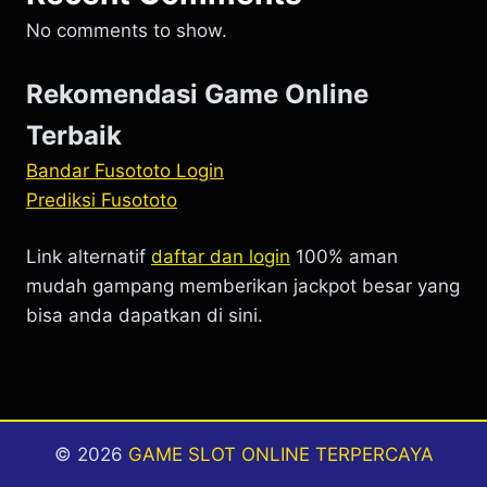
No comments to show.
Rekomendasi Game Online
Terbaik
Bandar Fusototo Login
Prediksi Fusototo
Link alternatif
daftar dan login
100% aman
mudah gampang memberikan jackpot besar yang
bisa anda dapatkan di sini.
© 2026
GAME SLOT ONLINE TERPERCAYA