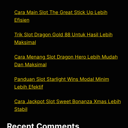
Cara Main Slot The Great Stick Up Lebih
Efisien
Trik Slot Dragon Gold 88 Untuk Hasil Lebih
Maksimal
Cara Menang Slot Dragon Hero Lebih Mudah
Dan Maksimal
Panduan Slot Starlight Wins Modal Minim
Lebih Efektif
Cara Jackpot Slot Sweet Bonanza Xmas Lebih
Stabil
Recent Comments