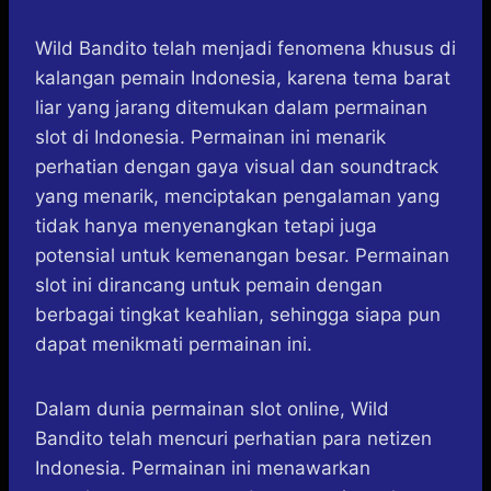
Wild Bandito telah menjadi fenomena khusus di
kalangan pemain Indonesia, karena tema barat
liar yang jarang ditemukan dalam permainan
slot di Indonesia. Permainan ini menarik
perhatian dengan gaya visual dan soundtrack
yang menarik, menciptakan pengalaman yang
tidak hanya menyenangkan tetapi juga
potensial untuk kemenangan besar. Permainan
slot ini dirancang untuk pemain dengan
berbagai tingkat keahlian, sehingga siapa pun
dapat menikmati permainan ini.
Dalam dunia permainan slot online, Wild
Bandito telah mencuri perhatian para netizen
Indonesia. Permainan ini menawarkan