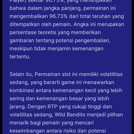
Player) sekitar 96.73%, yang menunjukkan
bahwa dalam jangka panjang, permainan ini
mengembalikan 96.73% dari total taruhan yang
ditempatkan oleh pemain. Angka ini merupakan
persentase teoretis yang memberikan
gambaran tentang potensi pengembalian,
meskipun tidak menjamin kemenangan
tertentu.
Selain itu, Permainan slot ini memiliki volatilitas
sedang, yang berarti game ini menawarkan
kombinasi antara kemenangan kecil yang lebih
sering dan kemenangan besar yang lebih
jarang. Dengan RTP yang cukup tinggi dan
volatilitas sedang, Wild Bandito menjadi pilihan
menarik bagi pemain yang mencari
keseimbangan antara risiko dan potensi