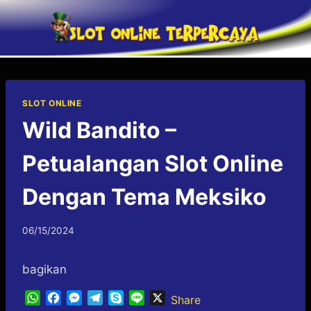
Skip
to
content
SLOT ONLINE
Wild Bandito –
Petualangan Slot Online
Dengan Tema Meksiko
By
06/15/2024
admin123sfw
bagikan
W
F
M
T
S
L
X
Share