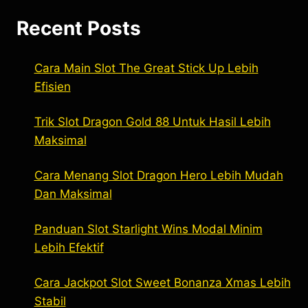
Recent Posts
Cara Main Slot The Great Stick Up Lebih
Efisien
Trik Slot Dragon Gold 88 Untuk Hasil Lebih
Maksimal
Cara Menang Slot Dragon Hero Lebih Mudah
Dan Maksimal
Panduan Slot Starlight Wins Modal Minim
Lebih Efektif
Cara Jackpot Slot Sweet Bonanza Xmas Lebih
Stabil