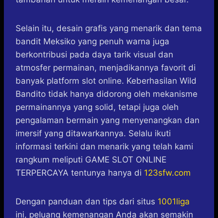
Selain itu, desain grafis yang menarik dan tema
bandit Meksiko yang penuh warna juga
berkontribusi pada daya tarik visual dan
atmosfer permainan, menjadikannya favorit di
banyak platform slot online. Keberhasilan Wild
Bandito tidak hanya didorong oleh mekanisme
permainannya yang solid, tetapi juga oleh
pengalaman bermain yang menyenangkan dan
imersif yang ditawarkannya. Selalu ikuti
informasi terkini dan menarik yang telah kami
rangkum meliputi GAME SLOT ONLINE
TERPERCAYA tentunya hanya di
123sfw.com
Dengan panduan dan tips dari situs
1001liga
ini, peluang kemenangan Anda akan semakin