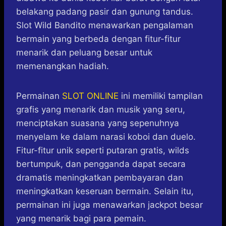
belakang padang pasir dan gunung tandus.
Slot Wild Bandito menawarkan pengalaman
bermain yang berbeda dengan fitur-fitur
menarik dan peluang besar untuk
memenangkan hadiah.
Permainan
SLOT ONLINE
ini memiliki tampilan
grafis yang menarik dan musik yang seru,
menciptakan suasana yang sepenuhnya
menyelam ke dalam narasi koboi dan duelo.
Fitur-fitur unik seperti putaran gratis, wilds
bertumpuk, dan pengganda dapat secara
dramatis meningkatkan pembayaran dan
meningkatkan keseruan bermain. Selain itu,
permainan ini juga menawarkan jackpot besar
yang menarik bagi para pemain.