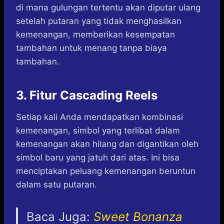
di mana gulungan tertentu akan diputar ulang
setelah putaran yang tidak menghasilkan
kemenangan, memberikan kesempatan
tambahan untuk menang tanpa biaya
tambahan.
3. Fitur Cascading Reels
Setiap kali Anda mendapatkan kombinasi
kemenangan, simbol yang terlibat dalam
kemenangan akan hilang dan digantikan oleh
simbol baru yang jatuh dari atas. Ini bisa
menciptakan peluang kemenangan beruntun
dalam satu putaran.
Baca Juga:
Sweet Bonanza