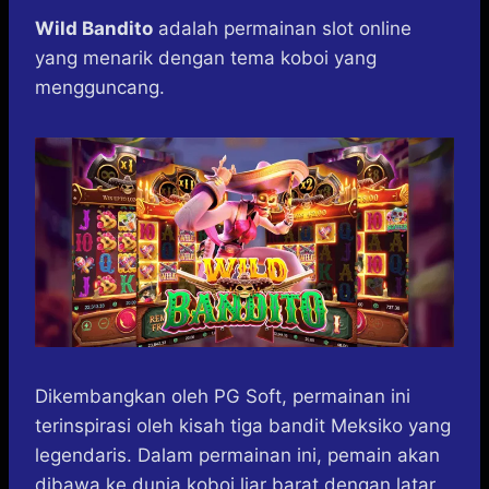
h
a
e
e
k
i
a
c
s
l
y
n
Wild Bandito
adalah permainan slot online
t
e
s
e
p
e
yang menarik dengan tema koboi yang
s
b
e
g
e
mengguncang.
A
o
n
r
p
o
g
a
p
k
e
m
r
Dikembangkan oleh PG Soft, permainan ini
terinspirasi oleh kisah tiga bandit Meksiko yang
legendaris. Dalam permainan ini, pemain akan
dibawa ke dunia koboi liar barat dengan latar