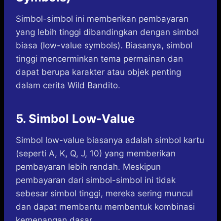
Simbol-simbol ini memberikan pembayaran
yang lebih tinggi dibandingkan dengan simbol
biasa (low-value symbols). Biasanya, simbol
tinggi mencerminkan tema permainan dan
dapat berupa karakter atau objek penting
dalam cerita Wild Bandito.
5. Simbol Low-Value
Simbol low-value biasanya adalah simbol kartu
(seperti A, K, Q, J, 10) yang memberikan
pembayaran lebih rendah. Meskipun
pembayaran dari simbol-simbol ini tidak
sebesar simbol tinggi, mereka sering muncul
dan dapat membantu membentuk kombinasi
kemenangan dasar.